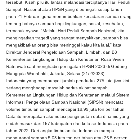
tersebut. Kisah pilu itu lantas melandasi terciptanya Hari Peduli
Sampah Nasional atau HPSN yang diperingati setiap tahun
pada 21 Februari guna menumbuhkan kesadaran semua orang
tentang bahaya sampah bagi lingkungan, sosial, kesehatan,
termasuk nyawa. “Melalui Hari Peduli Sampah Nasional, kita
mengingatkan tragedi yang sangat menyakitkan, sampah bisa
mengakibatkan orang bisa meninggal kalau kita lalai,” kata
Direktur Jenderal Pengelolaan Sampah, Limbah, dan B3
Kementerian Lingkungan Hidup dan Kehutanan Rosa Vivien
Ratnawati saat menghadiri peringatan HPSN 2023 di Gedung
Manggala Wanabakti, Jakarta, Selasa (21/2/2023).
Indonesia yang mempunyai jumlah penduduk 275 juta jiwa kini
sedang menghadapi masalah serius akibat sampah.
Kementerian Lingkungan Hidup dan Kehutanan melalui Sistem
Informasi Pengelolaan Sampah Nasional (SIPSN) mencatat
volume timbulan sampah mencapai 18,99 juta ton per tahun.
Data itu merupakan akumulasi penginputan data dinamis yang
sudah masuk dari 157 kabupaten dan kota se-Indonesia pada
tahun 2022. Dari angka timbulan itu, Indonesia mampu
mengurangi sampah 5,03 juta ton per tahun atau 26,5 persen