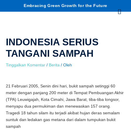
Lewati
C
Embracing Green Growth for the Future
Menu
ke
konten
a
r
INDONESIA SERIUS
i
TANGANI SAMPAH
Tinggalkan Komentar
/
Berita
/ Oleh
21 Februari 2005, Senin dini hari, bukit sampah setinggi 60
meter dengan panjang 200 meter di Tempat Pembuangan Akhir
(TPA) Leuwigajah, Kota Cimahi, Jawa Barat, tiba-tiba longsor,
menyapu dua permukiman dan menewaskan 157 orang.
Tragedi 18 tahun silam itu terjadi akibat hujan deras semalam
suntuk dan ledakan gas metana dari dalam tumpukan bukit
sampah