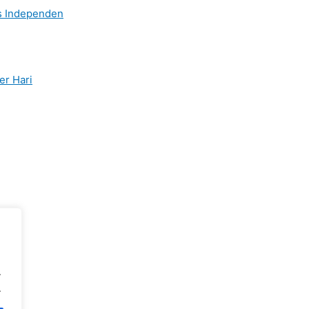
is Independen
er Hari
.
.