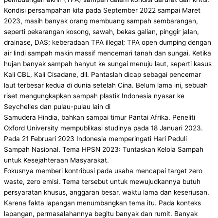
Kondisi persampahan kita pada September 2022 sampai Maret
2023, masih banyak orang membuang sampah sembarangan,
seperti pekarangan kosong, sawah, bekas galian, pinggir jalan,
drainase, DAS; keberadaan TPA illegal; TPA open dumping dengan
air lindi sampah makin massif mencemari tanah dan sungai. Ketika
hujan banyak sampah hanyut ke sungai menuju laut, seperti kasus
Kali CBL, Kali Cisadane, dll. Pantaslah dicap sebagai pencemar
laut terbesar kedua di dunia setelah Cina. Belum lama ini, sebuah
riset mengungkapkan sampah plastik Indonesia nyasar ke
Seychelles dan pulau-pulau lain di
Samudera Hindia, bahkan sampai timur Pantai Afrika. Peneliti
Oxford University mempublikasi studinya pada 18 Januari 2023.
Pada 21 Februari 2023 Indonesia memperingati Hari Peduli
Sampah Nasional. Tema HPSN 2023: Tuntaskan Kelola Sampah
untuk Kesejahteraan Masyarakat.
Fokusnya memberi kontribusi pada usaha mencapai target zero
waste, zero emisi. Tema tersebut untuk mewujudkannya butuh
persyaratan khusus, anggaran besar, waktu lama dan keseriusan.
Karena fakta lapangan menumbangkan tema itu. Pada konteks
lapangan, permasalahannya begitu banyak dan rumit. Banyak