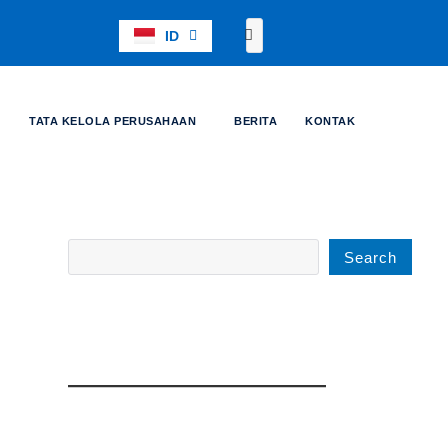
C
ID
EN
a
r
TATA KELOLA PERUSAHAAN
BERITA
KONTAK
i
Search