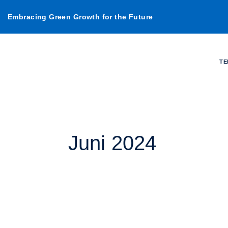
Lewati
Embracing Green Growth for the Future
ke
konten
TE
Juni 2024
Gelar
RUPS,