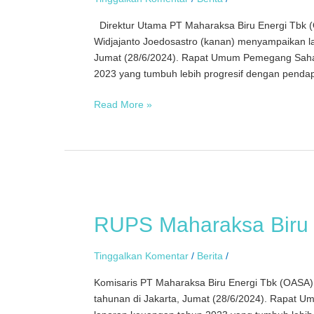
Direktur Utama PT Maharaksa Biru Energi Tbk (OA
Widjajanto Joedosastro (kanan) menyampaikan l
Jumat (28/6/2024). Rapat Umum Pemegang Saha
2023 yang tumbuh lebih progresif dengan pendap
Read More »
RUPS
Maharaksa
RUPS Maharaksa Biru 
Biru
Energi
Tinggalkan Komentar
/
Berita
/
Komisaris PT Maharaksa Biru Energi Tbk (OASA
tahunan di Jakarta, Jumat (28/6/2024). Rapa