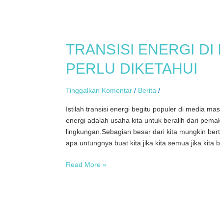
TRANSISI
ENERGI
TRANSISI ENERGI DI
DI
INDONESIA,
PERLU DIKETAHUI
3
HAL
Tinggalkan Komentar
/
Berita
/
YANG
PERLU
Istilah transisi energi begitu populer di media m
DIKETAHUI
energi adalah usaha kita untuk beralih dari pema
lingkungan.Sebagian besar dari kita mungkin be
apa untungnya buat kita jika kita semua jika kit
Read More »