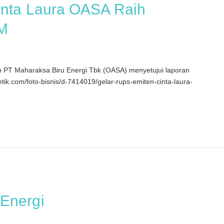
inta Laura OASA Raih
 M
 Maharaksa Biru Energi Tbk (OASA) menyetujui laporan
tik.com/foto-bisnis/d-7414019/gelar-rups-emiten-cinta-laura-
Energi