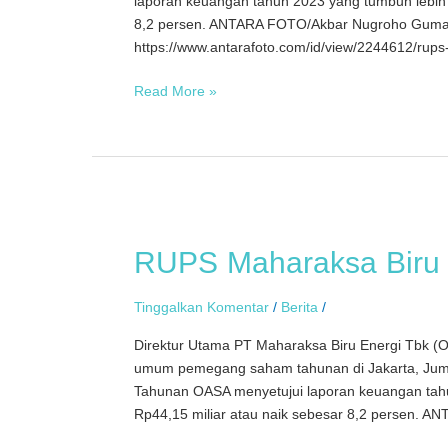
laporan keuangan tahun 2023 yang tumbuh lebih 
8,2 persen. ANTARA FOTO/Akbar Nugroho Guma
https://www.antarafoto.com/id/view/2244612/rup
Read More »
RUPS
Maharaksa
RUPS Maharaksa Biru 
Biru
Energi
Tinggalkan Komentar
/
Berita
/
Direktur Utama PT Maharaksa Biru Energi Tbk (
umum pemegang saham tahunan di Jakarta, Ju
Tahunan OASA menyetujui laporan keuangan tah
Rp44,15 miliar atau naik sebesar 8,2 persen. 