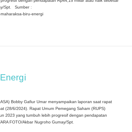
progresif dengan pendapatan Rp44,15 miliar atau naik sebesar
y/Spt. Sumber :
s-maharaksa-biru-energi
Energi
OASA) Bobby Gafiur Umar menyampaikan laporan saat rapat
mat (28/6/2024). Rapat Umum Pemegang Saham (RUPS)
un 2023 yang tumbuh lebih progresif dengan pendapatan
ANTARA FOTO/Akbar Nugroho Gumay/Spt.