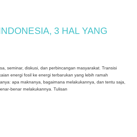
 INDONESIA, 3 HAL YANG
assa, seminar, diskusi, dan perbincangan masyarakat. Transisi
kaian energi fosil ke energi terbarukan yang lebih ramah
rtanya: apa maknanya, bagaimana melakukannya, dan tentu saja,
a benar-benar melakukannya. Tulisan