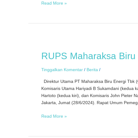
Read More »
RUPS
Maharaksa
RUPS Maharaksa Biru 
Biru
Energi
Tinggalkan Komentar
/
Berita
/
Direktur Utama PT Maharaksa Biru Energi Tbk 
Komisaris Utama Hariyadi B Sukamdani (kedua kana
Hartoto (kedua kiri), dan Komisaris John Piete
Jakarta, Jumat (28/6/2024). Rapat Umum Pem
Read More »