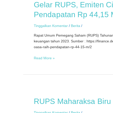
Gelar RUPS, Emiten C
Emiten
Cinta
Pendapatan Rp 44,15
Laura
OASA
Tinggalkan Komentar
/
Berita
/
Raih
Pendapatan
Rapat Umum Pemegang Saham (RUPS) Tahunan PT
Rp
keuangan tahun 2023. Sumber : https://finance.de
44,15
oasa-raih-pendapatan-rp-44-15-m/2
M
Read More »
RUPS
Maharaksa
RUPS Maharaksa Biru 
Biru
Energi
Tinggalkan Komentar
/
Berita
/