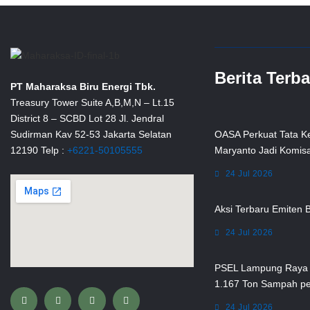
Berita Terb
PT Maharaksa Biru Energi Tbk.
Treasury Tower Suite A,B,M,N – Lt.15
District 8 – SCBD Lot 28 Jl. Jendral
OASA Perkuat Tata Ke
Sudirman Kav 52-53 Jakarta Selatan
Maryanto Jadi Komis
12190 Telp :
+6221-50105555
24 Jul 2026
Aksi Terbaru Emiten 
24 Jul 2026
PSEL Lampung Raya 
1.167 Ton Sampah pe
F
G
T
I
a
o
w
n
24 Jul 2026