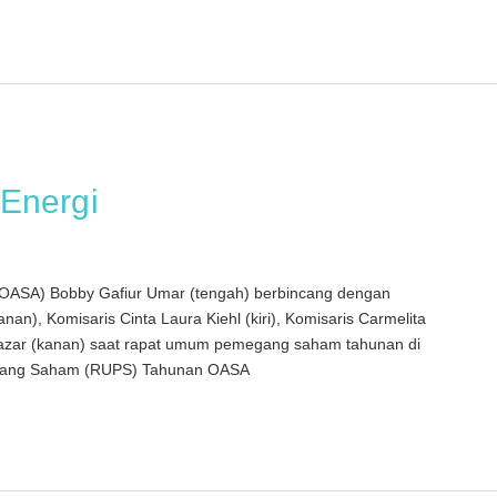
Energi
(OASA) Bobby Gafiur Umar (tengah) berbincang dengan
n), Komisaris Cinta Laura Kiehl (kiri), Komisaris Carmelita
r Nazar (kanan) saat rapat umum pemegang saham tahunan di
egang Saham (RUPS) Tahunan OASA