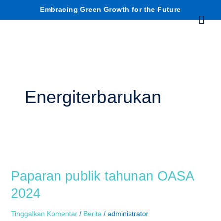
Lewati
C
Embracing Green Growth for the Future
Menu
ke
konten
a
r
i
Energiterbarukan
Paparan
publik
Paparan publik tahunan OASA
tahunan
OASA
2024
2024
Tinggalkan Komentar
/
Berita
/
administrator