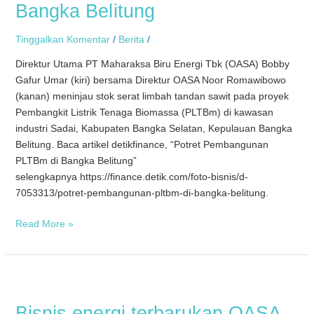
Bangka Belitung
Bangka
Belitung
Tinggalkan Komentar
/
Berita
/
Direktur Utama PT Maharaksa Biru Energi Tbk (OASA) Bobby
Gafur Umar (kiri) bersama Direktur OASA Noor Romawibowo
(kanan) meninjau stok serat limbah tandan sawit pada proyek
Pembangkit Listrik Tenaga Biomassa (PLTBm) di kawasan
industri Sadai, Kabupaten Bangka Selatan, Kepulauan Bangka
Belitung. Baca artikel detikfinance, “Potret Pembangunan
PLTBm di Bangka Belitung”
selengkapnya https://finance.detik.com/foto-bisnis/d-
7053313/potret-pembangunan-pltbm-di-bangka-belitung.
Read More »
Bisnis
energi
Bisnis energi terbarukan OASA
terbarukan