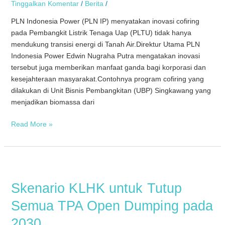
Tinggalkan Komentar
/
Berita
/
PLN Indonesia Power (PLN IP) menyatakan inovasi cofiring
pada Pembangkit Listrik Tenaga Uap (PLTU) tidak hanya
mendukung transisi energi di Tanah Air.Direktur Utama PLN
Indonesia Power Edwin Nugraha Putra mengatakan inovasi
tersebut juga memberikan manfaat ganda bagi korporasi dan
kesejahteraan masyarakat.Contohnya program cofiring yang
dilakukan di Unit Bisnis Pembangkitan (UBP) Singkawang yang
menjadikan biomassa dari
Read More »
Skenario
KLHK
Skenario KLHK untuk Tutup
untuk
Tutup
Semua TPA Open Dumping pada
Semua
2030
TPA