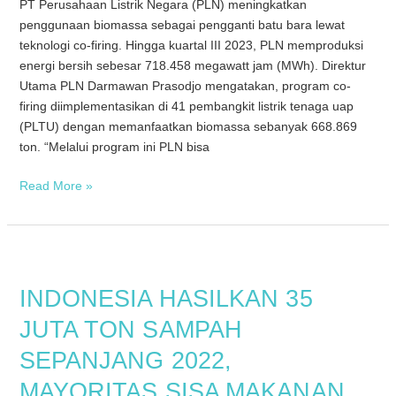
PT Perusahaan Listrik Negara (PLN) meningkatkan
CO2
penggunaan biomassa sebagai pengganti batu bara lewat
teknologi co-firing. Hingga kuartal III 2023, PLN memproduksi
energi bersih sebesar 718.458 megawatt jam (MWh). Direktur
Utama PLN Darmawan Prasodjo mengatakan, program co-
firing diimplementasikan di 41 pembangkit listrik tenaga uap
(PLTU) dengan memanfaatkan biomassa sebanyak 668.869
ton. “Melalui program ini PLN bisa
Read More »
INDONESIA
HASILKAN
INDONESIA HASILKAN 35
35
JUTA
JUTA TON SAMPAH
TON
SEPANJANG 2022,
SAMPAH
SEPANJANG
MAYORITAS SISA MAKANAN
2022,