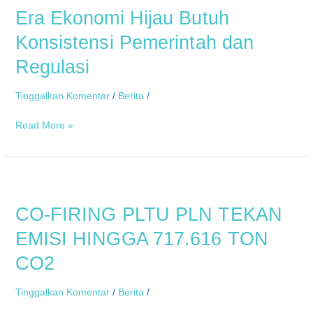
Era Ekonomi Hijau Butuh
Hijau
Butuh
Konsistensi Pemerintah dan
Konsistensi
Regulasi
Pemerintah
dan
Regulasi
Tinggalkan Komentar
/
Berita
/
Read More »
CO-
FIRING
CO-FIRING PLTU PLN TEKAN
PLTU
PLN
EMISI HINGGA 717.616 TON
TEKAN
CO2
EMISI
HINGGA
717.616
Tinggalkan Komentar
/
Berita
/
TON