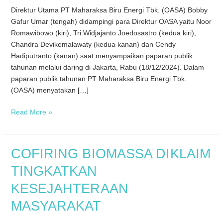
Direktur Utama PT Maharaksa Biru Energi Tbk. (OASA) Bobby
Gafur Umar (tengah) didampingi para Direktur OASA yaitu Noor
Romawibowo (kiri), Tri Widjajanto Joedosastro (kedua kiri),
Chandra Devikemalawaty (kedua kanan) dan Cendy
Hadiputranto (kanan) saat menyampaikan paparan publik
tahunan melalui daring di Jakarta, Rabu (18/12/2024). Dalam
paparan publik tahunan PT Maharaksa Biru Energi Tbk.
(OASA) menyatakan […]
Read More »
COFIRING
COFIRING BIOMASSA DIKLAIM
BIOMASSA
TINGKATKAN
DIKLAIM
TINGKATKAN
KESEJAHTERAAN
KESEJAHTERAAN
MASYARAKAT
MASYARAKAT