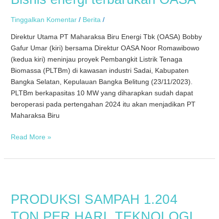
OASA
Tinggalkan Komentar
/
Berita
/
Direktur Utama PT Maharaksa Biru Energi Tbk (OASA) Bobby
Gafur Umar (kiri) bersama Direktur OASA Noor Romawibowo
(kedua kiri) meninjau proyek Pembangkit Listrik Tenaga
Biomassa (PLTBm) di kawasan industri Sadai, Kabupaten
Bangka Selatan, Kepulauan Bangka Belitung (23/11/2023).
PLTBm berkapasitas 10 MW yang diharapkan sudah dapat
beroperasi pada pertengahan 2024 itu akan menjadikan PT
Maharaksa Biru
Read More »
PRODUKSI
SAMPAH
PRODUKSI SAMPAH 1.204
1.204
TON
TON PER HARI, TEKNOLOGI