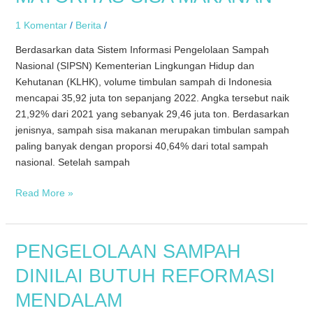
MAYORITAS
1 Komentar
/
Berita
/
SISA
MAKANAN
Berdasarkan data Sistem Informasi Pengelolaan Sampah
Nasional (SIPSN) Kementerian Lingkungan Hidup dan
Kehutanan (KLHK), volume timbulan sampah di Indonesia
mencapai 35,92 juta ton sepanjang 2022. Angka tersebut naik
21,92% dari 2021 yang sebanyak 29,46 juta ton. Berdasarkan
jenisnya, sampah sisa makanan merupakan timbulan sampah
paling banyak dengan proporsi 40,64% dari total sampah
nasional. Setelah sampah
Read More »
PENGELOLAAN
PENGELOLAAN SAMPAH
SAMPAH
DINILAI BUTUH REFORMASI
DINILAI
BUTUH
MENDALAM
REFORMASI