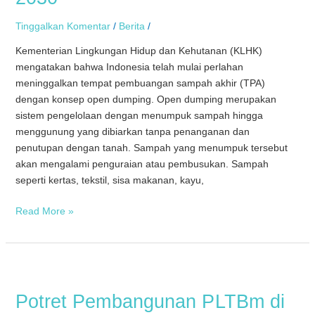
Open
Dumping
Tinggalkan Komentar
/
Berita
/
pada
Kementerian Lingkungan Hidup dan Kehutanan (KLHK)
2030
mengatakan bahwa Indonesia telah mulai perlahan
meninggalkan tempat pembuangan sampah akhir (TPA)
dengan konsep open dumping. Open dumping merupakan
sistem pengelolaan dengan menumpuk sampah hingga
menggunung yang dibiarkan tanpa penanganan dan
penutupan dengan tanah. Sampah yang menumpuk tersebut
akan mengalami penguraian atau pembusukan. Sampah
seperti kertas, tekstil, sisa makanan, kayu,
Read More »
Potret
Pembangunan
Potret Pembangunan PLTBm di
PLTBm
di