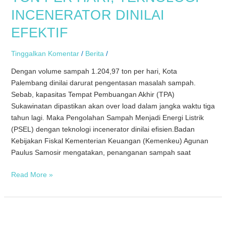
PER
INCENERATOR DINILAI
HARI,
TEKNOLOGI
EFEKTIF
INCENERATOR
DINILAI
Tinggalkan Komentar
/
Berita
/
EFEKTIF
Dengan volume sampah 1.204,97 ton per hari, Kota
Palembang dinilai darurat pengentasan masalah sampah.
Sebab, kapasitas Tempat Pembuangan Akhir (TPA)
Sukawinatan dipastikan akan over load dalam jangka waktu tiga
tahun lagi. Maka Pengolahan Sampah Menjadi Energi Listrik
(PSEL) dengan teknologi incenerator dinilai efisien.Badan
Kebijakan Fiskal Kementerian Keuangan (Kemenkeu) Agunan
Paulus Samosir mengatakan, penanganan sampah saat
Read More »
Era
Ekonomi