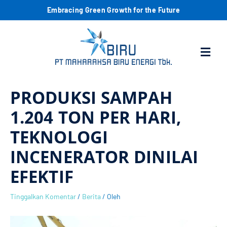
Lewati
C
Embracing Green Growth for the Future
ke
konten
a
Menu
r
i
PRODUKSI SAMPAH
1.204 TON PER HARI,
TEKNOLOGI
INCENERATOR DINILAI
EFEKTIF
Tinggalkan Komentar
/
Berita
/ Oleh