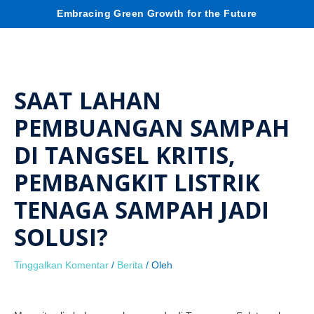
Lewati
C
Embracing Green Growth for the Future
Men
ke
konten
a
r
SAAT LAHAN
i
PEMBUANGAN SAMPAH
DI TANGSEL KRITIS,
PEMBANGKIT LISTRIK
TENAGA SAMPAH JADI
SOLUSI?
Tinggalkan Komentar
/
Berita
/ Oleh