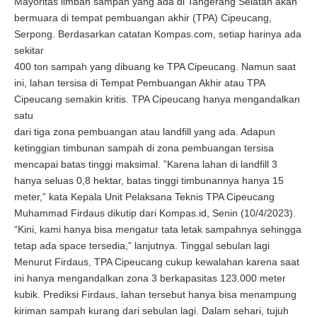
Mayoritas limbah sampah yang ada di Tangerang Selatan akan
bermuara di tempat pembuangan akhir (TPA) Cipeucang,
Serpong. Berdasarkan catatan Kompas.com, setiap harinya ada
sekitar
400 ton sampah yang dibuang ke TPA Cipeucang. Namun saat
ini, lahan tersisa di Tempat Pembuangan Akhir atau TPA
Cipeucang semakin kritis. TPA Cipeucang hanya mengandalkan
satu
dari tiga zona pembuangan atau landfill yang ada. Adapun
ketinggian timbunan sampah di zona pembuangan tersisa
mencapai batas tinggi maksimal. ”Karena lahan di landfill 3
hanya seluas 0,8 hektar, batas tinggi timbunannya hanya 15
meter,” kata Kepala Unit Pelaksana Teknis TPA Cipeucang
Muhammad Firdaus dikutip dari Kompas.id, Senin (10/4/2023).
“Kini, kami hanya bisa mengatur tata letak sampahnya sehingga
tetap ada space tersedia,” lanjutnya. Tinggal sebulan lagi
Menurut Firdaus, TPA Cipeucang cukup kewalahan karena saat
ini hanya mengandalkan zona 3 berkapasitas 123.000 meter
kubik. Prediksi Firdaus, lahan tersebut hanya bisa menampung
kiriman sampah kurang dari sebulan lagi. Dalam sehari, tujuh