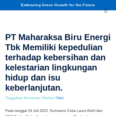
Lewati
C
Embracing Green Growth for the Future
Menu
ke
konten
a
r
PT Maharaksa Biru Energi
i
Tbk Memiliki kepedulian
terhadap kebersihan dan
kelestarian lingkungan
hidup dan isu
keberlanjutan.
Tinggalkan Komentar
/
Berita
/ Oleh
Pada tanggal 24 Juli 2022, Komisaris Cinta Laura Kiehl dan