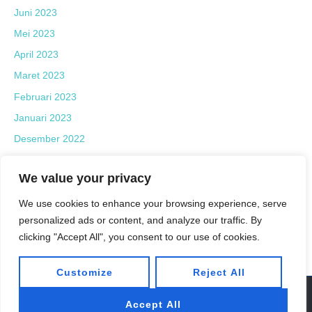
Juni 2023
Mei 2023
April 2023
Maret 2023
Februari 2023
Januari 2023
Desember 2022
November 2022
We value your privacy
Oktober 2022
September 2022
We use cookies to enhance your browsing experience, serve
personalized ads or content, and analyze our traffic. By
Agustus 2022
clicking "Accept All", you consent to our use of cookies.
Juni 2022
Customize
Reject All
Accept All
© 2022 PT Maharaksa Biru Energi Tbk. All right reserved.