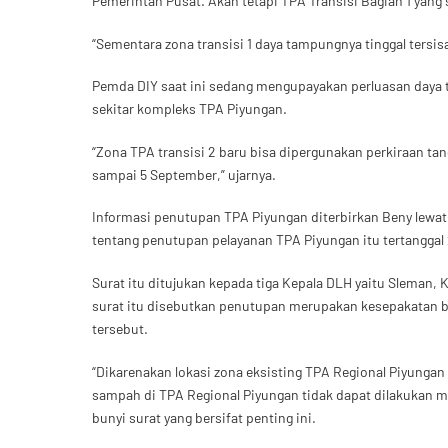
Pemerintah Pusat. Akan tetapi TPA Transisi Bagian 1 yang
“Sementara zona transisi 1 daya tampungnya tinggal tersisa 
Pemda DIY saat ini sedang mengupayakan perluasan daya
sekitar kompleks TPA Piyungan.
“Zona TPA transisi 2 baru bisa dipergunakan perkiraan t
sampai 5 September,” ujarnya.
Informasi penutupan TPA Piyungan diterbirkan Beny lewat
tentang penutupan pelayanan TPA Piyungan itu tertanggal 
Surat itu ditujukan kepada tiga Kepala DLH yaitu Sleman,
surat itu disebutkan penutupan merupakan kesepakatan b
tersebut.
“Dikarenakan lokasi zona eksisting TPA Regional Piyunga
sampah di TPA Regional Piyungan tidak dapat dilakukan m
bunyi surat yang bersifat penting ini.