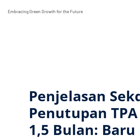
Lewati
ke
Embracing Green Growth for the Future
konten
Penjelasan Sekd
Penutupan TPA 
1,5 Bulan: Baru