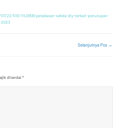
3/07/22/510/1142658/penjelasan-sekda-diy-terkait-penutupan-
r-2023
Selanjutnya Pos
→
ajib ditandai
*