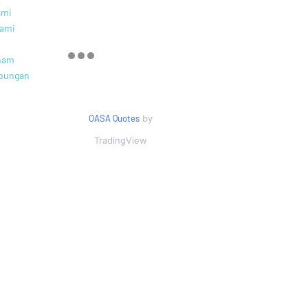
ami
Kami
aham
bungan
OASA Quotes
by
TradingView