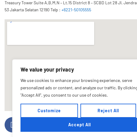
Treasury Tower Suite A,B,M,N – Lt.15 District 8 – SCBD Lot 28 Jl. Jendr
53 Jakarta Selatan 12190 Telp :
+6221-50105555
We value your privacy
We use cookies to enhance your browsing experience, serve
personalized ads or content, and analyze our traffic. By clickin
"Accept All", you consent to our use of cookies.
Customize
Reject All
F
G
T
I
Accept All
a
o
w
n
c
o
i
s