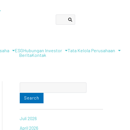
C
a
r
i
Usaha
ESG
Hubungan Investor
Tata Kelola Perusahaan
Berita
Kontak
Search
Juli 2026
April 2026