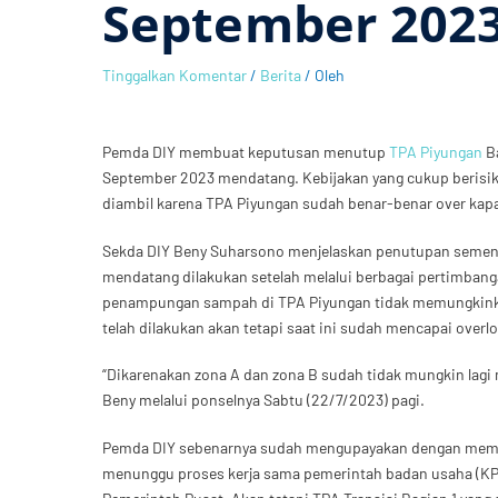
September 202
Tinggalkan Komentar
/
Berita
/ Oleh
Pemda DIY membuat keputusan menutup
TPA Piyungan
Ba
September 2023 mendatang. Kebijakan yang cukup berisiko
diambil karena TPA Piyungan sudah benar-benar over kapa
Sekda DIY Beny Suharsono menjelaskan penutupan sementa
mendatang dilakukan setelah melalui berbagai pertimbangan
penampungan sampah di TPA Piyungan tidak memungkink
telah dilakukan akan tetapi saat ini sudah mencapai overl
“Dikarenakan zona A dan zona B sudah tidak mungkin la
Beny melalui ponselnya Sabtu (22/7/2023) pagi.
Pemda DIY sebenarnya sudah mengupayakan dengan memban
menunggu proses kerja sama pemerintah badan usaha (KPBU