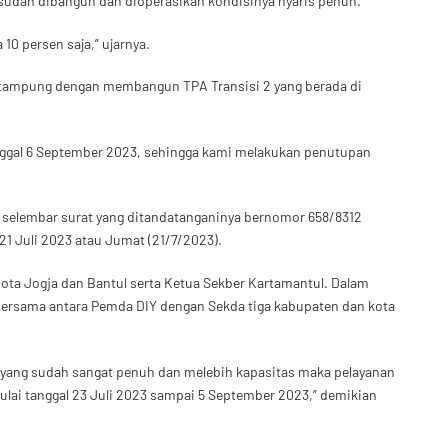
 sudah dibangun dan dioperasikan kondisinya nyaris penuh.
10 persen saja,” ujarnya.
 tampung dengan membangun TPA Transisi 2 yang berada di
anggal 6 September 2023, sehingga kami melakukan penutupan
 selembar surat yang ditandatanganinya bernomor 658/8312
21 Juli 2023 atau Jumat (21/7/2023).
 Kota Jogja dan Bantul serta Ketua Sekber Kartamantul. Dalam
ersama antara Pemda DIY dengan Sekda tiga kabupaten dan kota
n yang sudah sangat penuh dan melebih kapasitas maka pelayanan
ulai tanggal 23 Juli 2023 sampai 5 September 2023,” demikian