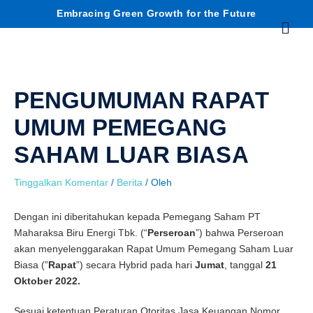
Lewati
C
Embracing Green Growth for the Future
Menu
ke
konten
a
r
PENGUMUMAN RAPAT
i
UMUM PEMEGANG
SAHAM LUAR BIASA
Tinggalkan Komentar
/
Berita
/ Oleh
Dengan ini diberitahukan kepada Pemegang Saham PT
Maharaksa Biru Energi Tbk. (“
Perseroan
”) bahwa Perseroan
akan menyelenggarakan Rapat Umum Pemegang Saham Luar
Biasa (”
Rapat
”) secara Hybrid pada hari
Jumat
, tanggal
21
Oktober 2022.
Sesuai ketentuan Peraturan Otoritas Jasa Keuangan Nomor