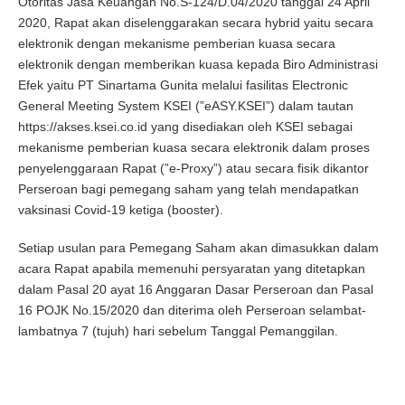
Otoritas Jasa Keuangan No.S-124/D.04/2020 tanggal 24 April
2020, Rapat akan diselenggarakan secara hybrid yaitu secara
elektronik dengan mekanisme pemberian kuasa secara
elektronik dengan memberikan kuasa kepada Biro Administrasi
Efek yaitu PT Sinartama Gunita melalui fasilitas Electronic
General Meeting System KSEI (”eASY.KSEI”) dalam tautan
https://akses.ksei.co.id yang disediakan oleh KSEI sebagai
mekanisme pemberian kuasa secara elektronik dalam proses
penyelenggaraan Rapat (”e-Proxy”) atau secara fisik dikantor
Perseroan bagi pemegang saham yang telah mendapatkan
vaksinasi Covid-19 ketiga (booster).
Setiap usulan para Pemegang Saham akan dimasukkan dalam
acara Rapat apabila memenuhi persyaratan yang ditetapkan
dalam Pasal 20 ayat 16 Anggaran Dasar Perseroan dan Pasal
16 POJK No.15/2020 dan diterima oleh Perseroan selambat-
lambatnya 7 (tujuh) hari sebelum Tanggal Pemanggilan.