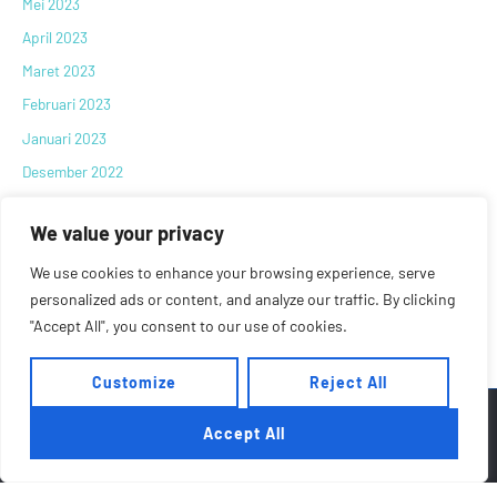
Mei 2023
April 2023
Maret 2023
Februari 2023
Januari 2023
Desember 2022
November 2022
We value your privacy
Oktober 2022
September 2022
We use cookies to enhance your browsing experience, serve
personalized ads or content, and analyze our traffic. By clicking
Agustus 2022
"Accept All", you consent to our use of cookies.
Juni 2022
Customize
Reject All
Accept All
© 2022 PT Maharaksa Biru Energi Tbk. All right reserved.