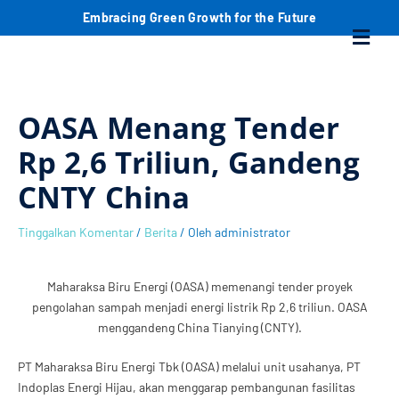
Lewati
C
Embracing Green Growth for the Future
Menu
ke
konten
a
r
OASA Menang Tender
i
Rp 2,6 Triliun, Gandeng
CNTY China
Tinggalkan Komentar
/
Berita
/ Oleh
administrator
Maharaksa Biru Energi (OASA) memenangi tender proyek
pengolahan sampah menjadi energi listrik Rp 2,6 triliun. OASA
menggandeng China Tianying (CNTY).
PT Maharaksa Biru Energi Tbk (OASA) melalui unit usahanya, PT
Indoplas Energi Hijau, akan menggarap pembangunan fasilitas