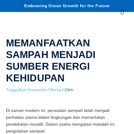
Lewati
C
Embracing Green Growth for the Future
Menu
ke
konten
a
r
MEMANFAATKAN
i
SAMPAH MENJADI
SUMBER ENERGI
KEHIDUPAN
Tinggalkan Komentar
/
Berita
/ Oleh
Di zaman modern ini, persoalan sampah telah menjadi
perhatian utama dalam lingkungan dan memerlukan
pendekatan inovatif. Dalam usaha mengatasi masalah ini,
pengolahan sampah