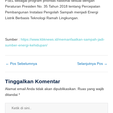
PSEL sebagai program prioritas nasional sesuai dengan
Peraturan Presiden No. 35 Tahun 2018 tentang Percepatan
Pembangunan Instalasi Pengolah Sampah menjadi Energi
Listrik Berbasis Teknologi Ramah Lingkungan.
Sumber :
https://www.kbknews.id/memanfaatkan-sampah-jadi-
sumber-energi-kehidupan/
←
Pos Sebelumnya
Selanjutnya Pos
→
Tinggalkan Komentar
Alamat email Anda tidak akan dipublikasikan.
Ruas yang wajib
ditandai
*
Ketik