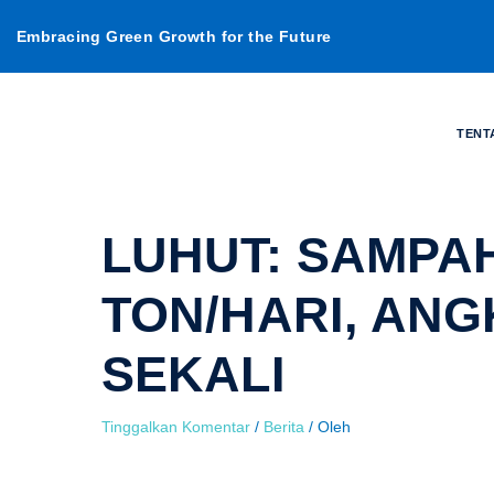
Lewati
Embracing Green Growth for the Future
ke
konten
TENT
LUHUT: SAMPAH
TON/HARI, AN
SEKALI
Tinggalkan Komentar
/
Berita
/ Oleh