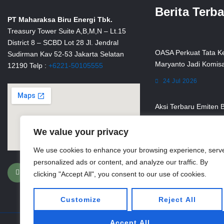
Berita Terb
PT Maharaksa Biru Energi Tbk.
Treasury Tower Suite A,B,M,N – Lt.15
District 8 – SCBD Lot 28 Jl. Jendral
OASA Perkuat Tata Ke
Sudirman Kav 52-53 Jakarta Selatan
Maryanto Jadi Komis
12190 Telp :
+6221-50105555
24 Jul 2026
Aksi Terbaru Emiten 
24 Jul 2026
We value your privacy
PSEL Lampung Raya 
We use cookies to enhance your browsing experience, serv
1.167 Ton Sampah pe
personalized ads or content, and analyze our traffic. By
F
G
T
I
a
o
w
n
clicking "Accept All", you consent to our use of cookies.
24 Jul 2026
c
o
i
s
e
g
t
t
b
l
t
a
Customize
Reject All
o
e
e
g
o
r
r
k
a
-
m
Accept All