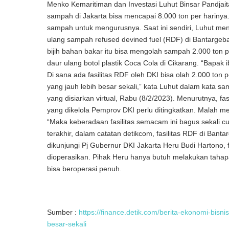
Menko Kemaritiman dan Investasi Luhut Binsar Pandjai
sampah di Jakarta bisa mencapai 8.000 ton per harinya. 
sampah untuk mengurusnya. Saat ini sendiri, Luhut men
ulang sampah refused devined fuel (RDF) di Bantargeba
bijih bahan bakar itu bisa mengolah sampah 2.000 ton pe
daur ulang botol plastik Coca Cola di Cikarang. “Bapak i
Di sana ada fasilitas RDF oleh DKI bisa olah 2.000 ton p
yang jauh lebih besar sekali,” kata Luhut dalam kata s
yang disiarkan virtual, Rabu (8/2/2023). Menurutnya, fa
yang dikelola Pemprov DKI perlu ditingkatkan. Malah m
“Maka keberadaan fasilitas semacam ini bagus sekali c
terakhir, dalam catatan detikcom, fasilitas RDF di Ban
dikunjungi Pj Gubernur DKI Jakarta Heru Budi Hartono, 
dioperasikan. Pihak Heru hanya butuh melakukan tahapan u
bisa beroperasi penuh.
Sumber :
https://finance.detik.com/berita-ekonomi-bis
besar-sekali