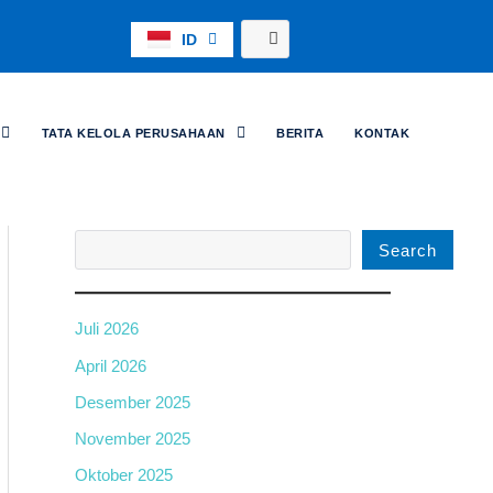
C
ID
EN
a
r
TATA KELOLA PERUSAHAAN
BERITA
KONTAK
i
Search
Juli 2026
April 2026
Desember 2025
November 2025
Oktober 2025