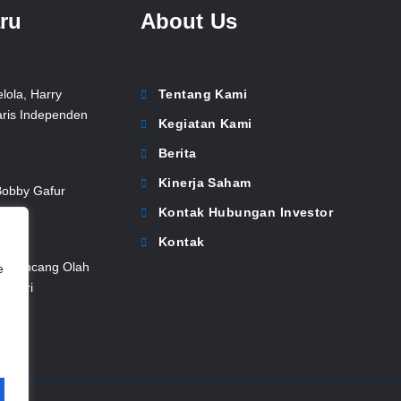
aru
About Us
lola, Harry
Tentang Kami
aris Independen
Kegiatan Kami
Berita
Kinerja Saham
Bobby Gafur
Kontak Hubungan Investor
Kontak
Dirancang Olah
e
r Hari