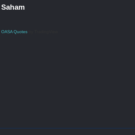
Saham
OASA Quotes
by TradingView