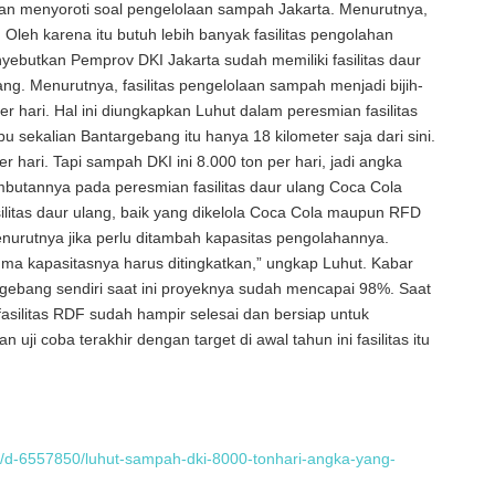
tan menyoroti soal pengelolaan sampah Jakarta. Menurutnya,
Oleh karena itu butuh lebih banyak fasilitas pengolahan
yebutkan Pemprov DKI Jakarta sudah memiliki fasilitas daur
ng. Menurutnya, fasilitas pengelolaan sampah menjadi bijih-
r hari. Hal ini diungkapkan Luhut dalam peresmian fasilitas
bu sekalian Bantargebang itu hanya 18 kilometer saja dari sini.
er hari. Tapi sampah DKI ini 8.000 ton per hari, jadi angka
ambutannya pada peresmian fasilitas daur ulang Coca Cola
silitas daur ulang, baik yang dikelola Coca Cola maupun RFD
enurutnya jika perlu ditambah kapasitas pengolahannya.
uma kapasitasnya harus ditingkatkan,” ungkap Luhut. Kabar
targebang sendiri saat ini proyeknya sudah mencapai 98%. Saat
fasilitas RDF sudah hampir selesai dan bersiap untuk
ji coba terakhir dengan target di awal tahun ini fasilitas itu
nis/d-6557850/luhut-sampah-dki-8000-tonhari-angka-yang-