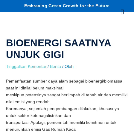
Lewati
C
Embracing Green Growth for the Future
Menu
ke
konten
a
r
BIOENERGI SAATNYA
i
UNJUK GIGI
Tinggalkan Komentar
/
Berita
/ Oleh
Pemanfaatan sumber daya alam sebagai bioenergi/biomassa
saat ini dinilai belum maksimal,
meskipun potensinya sangat berlimpah di tanah air dan memiliki
nilai emisi yang rendah.
Karenanya, sejumlah pengembangan dilakukan, khususnya
untuk sektor ketenagalistrikan dan
transportasi. Apalagi, pemerintah memiliki komitmen untuk
menurunkan emisi Gas Rumah Kaca