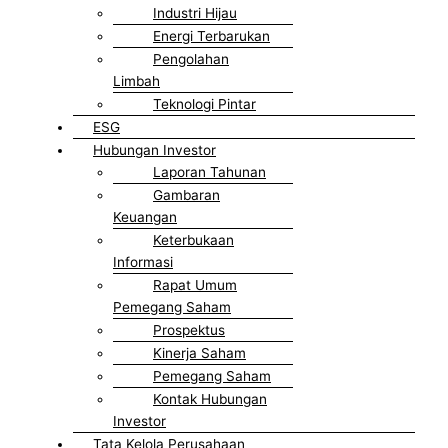
Industri Hijau
Energi Terbarukan
Pengolahan
Limbah
Teknologi Pintar
ESG
Hubungan Investor
Laporan Tahunan
Gambaran
Keuangan
Keterbukaan
Informasi
Rapat Umum
Pemegang Saham
Prospektus
Kinerja Saham
Pemegang Saham
Kontak Hubungan
Investor
Tata Kelola Perusahaan