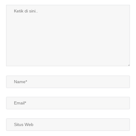
Ketik
di
sini..
Name*
Email*
Situs