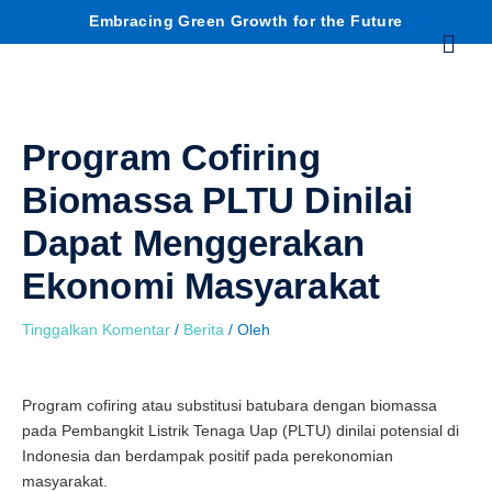
Lewati
C
Embracing Green Growth for the Future
Menu
ke
konten
a
r
Program Cofiring
i
Biomassa PLTU Dinilai
Dapat Menggerakan
Ekonomi Masyarakat
Tinggalkan Komentar
/
Berita
/ Oleh
Program cofiring atau substitusi batubara dengan biomassa
pada Pembangkit Listrik Tenaga Uap (PLTU) dinilai potensial di
Indonesia dan berdampak positif pada perekonomian
masyarakat.