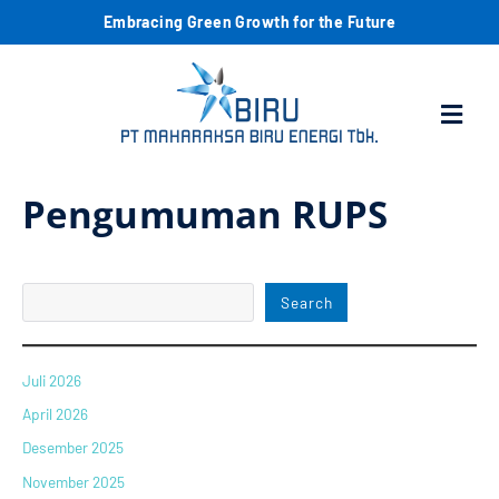
Lewati
C
Embracing Green Growth for the Future
ke
konten
a
Menu
r
i
Pengumuman RUPS
Search
Juli 2026
April 2026
Desember 2025
November 2025