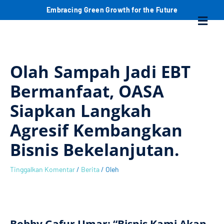
Lewati
C
Embracing Green Growth for the Future
Menu
ke
konten
a
r
Olah Sampah Jadi EBT
i
Bermanfaat, OASA
Siapkan Langkah
Agresif Kembangkan
Bisnis Bekelanjutan.
Tinggalkan Komentar
/
Berita
/ Oleh
Bobby Gafur Umar: “Bisnis Kami Akan