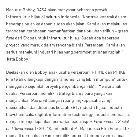
Menurut Bobby, OASA akan menyasar beberapa proyek
infrastruktur hijau di seluruh Indonesia. “Kontrak-kontrak dalam
beberapa bulan ke depan sudah akan jalan. Kami akan melakukan
terobosan-terobosan memanfaatkan dana puluhan triliun –
green
fund
dari Eropa untuk infratruktur hijau. Sudah ada beberapa
project
yang masuk dalam rencana bisnis Perseroan. Kami akan
serius menekuni industri hijau yang beromset trliunan rupiah,”
kata Bobby.
Dijelaskan oleh Bobby, anak usaha Perseroan, PT IML dan PT IKE
kini telah dilengkapi dengan “amunisi yang lebih mumpuni” untuk
menggarap sejumlah proyek pengembangan EBT. Melalui anak
usaha, Perseroan memiliki strategi bisnis baru yang akan
menjalankan
blue print
dengan ruang lingkup usaha yang
disesuaikan dan diperluas ke arah EBT, industri hijau, industri
bio-chemicals, digital, information technology, industri biomassa,
dengan mengedepankan perhatian pada aspek
Environment, Social
and Governance
(ESG). “Kami melihat PT Maharaksa Biru Energi Tbk
menjadi perusahaan yang memiliki potensi tumbuh yang sangat