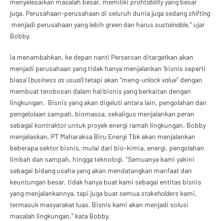
menyelesaikan masalah besar, memiliki
profitability
yang besar
juga. Perusahaan-perusahaan di seluruh dunia juga sedang
shifting
menjadi perusahaan yang lebih
green
dan harus
sustainabl
e,” ujar
Bobby.
Ia menambahkan, ke depan nanti Perseroan ditargetkan akan
menjadi perusahaan yang tidak hanya menjalankan ‘bisnis seperti
biasa’ (
business as usual
) tetapi akan “meng-
unlock value
” dengan
membuat terobosan dalam hal bisnis yang berkaitan dengan
lingkungan. Bisnis yang akan digeluti antara lain, pengolahan dan
pengelolaan sampah, biomassa, sekaligus menjalankan peran
sebagai kontraktor untuk proyek energi ramah lingkungan. Bobby
menjelaskan, PT Maharaksa Biru Energi Tbk akan menjalankan
beberapa sektor bisnis, mulai dari bio-kimia, energi, pengolahan
limbah dan sampah, hingga teknologi. “Semuanya kami yakini
sebagai bidang usaha yang akan mendatangkan manfaat dan
keuntungan besar, tidak hanya buat kami sebagai entitas bisnis
yang menjalankannya, tapi juga buat semua
stakeholders
kami,
termasuk masyarakat luas. Bisnis kami akan menjadi solusi
masalah lingkungan,” kata Bobby.