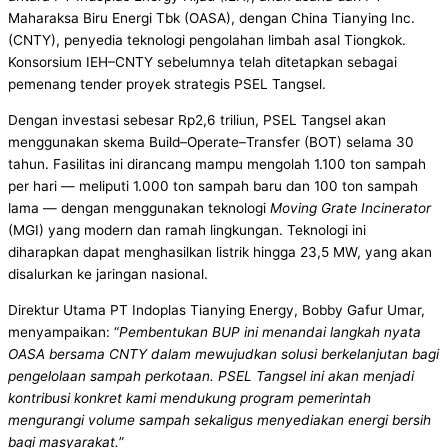
Maharaksa Biru Energi Tbk (OASA), dengan China Tianying Inc.
(CNTY), penyedia teknologi pengolahan limbah asal Tiongkok.
Konsorsium IEH–CNTY sebelumnya telah ditetapkan sebagai
pemenang tender proyek strategis PSEL Tangsel.
Dengan investasi sebesar Rp2,6 triliun, PSEL Tangsel akan
menggunakan skema Build–Operate–Transfer (BOT) selama 30
tahun. Fasilitas ini dirancang mampu mengolah 1.100 ton sampah
per hari — meliputi 1.000 ton sampah baru dan 100 ton sampah
lama — dengan menggunakan teknologi
Moving Grate Incinerator
(MGI) yang modern dan ramah lingkungan. Teknologi ini
diharapkan dapat menghasilkan listrik hingga 23,5 MW, yang akan
disalurkan ke jaringan nasional.
Direktur Utama PT Indoplas Tianying Energy, Bobby Gafur Umar,
menyampaikan: “
Pembentukan BUP ini menandai langkah nyata
OASA bersama CNTY dalam mewujudkan solusi berkelanjutan bagi
pengelolaan sampah perkotaan. PSEL Tangsel ini akan menjadi
kontribusi konkret kami mendukung program pemerintah
mengurangi volume sampah sekaligus menyediakan energi bersih
bagi masyarakat.
”