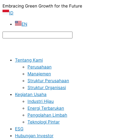
Lewati
Menu
Menu
C
Embracing Green Growth for the Future
ke
a
ID
konten
r
EN
i
Tentang Kami
Perusahaan
Manajemen
Struktur Perusahaan
Struktur Organisasi
Kegiatan Usaha
Industri Hijau
Energi Terbarukan
Pengolahan Limbah
Teknologi Pintar
ESG
Hubungan Investor