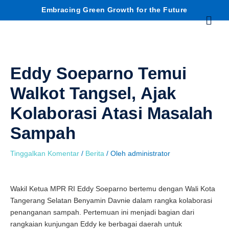
Lewati
C
Embracing Green Growth for the Future
Menu
ke
konten
a
r
Eddy Soeparno Temui
i
Walkot Tangsel, Ajak
Kolaborasi Atasi Masalah
Sampah
Tinggalkan Komentar
/
Berita
/ Oleh
administrator
Wakil Ketua MPR RI Eddy Soeparno bertemu dengan Wali Kota
Tangerang Selatan Benyamin Davnie dalam rangka kolaborasi
penanganan sampah. Pertemuan ini menjadi bagian dari
rangkaian kunjungan Eddy ke berbagai daerah untuk