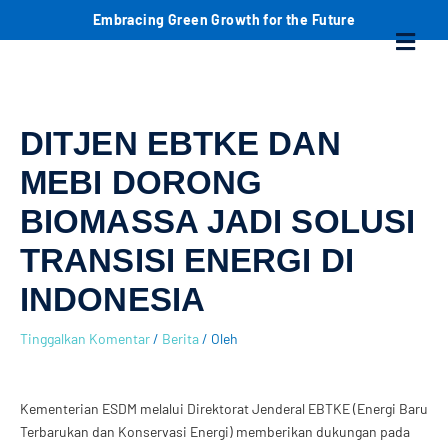
Lewati
C
Embracing Green Growth for the Future
Menu
ke
konten
a
r
DITJEN EBTKE DAN
i
MEBI DORONG
BIOMASSA JADI SOLUSI
TRANSISI ENERGI DI
INDONESIA
Tinggalkan Komentar
/
Berita
/ Oleh
Kementerian ESDM melalui Direktorat Jenderal EBTKE (Energi Baru
Terbarukan dan Konservasi Energi) memberikan dukungan pada