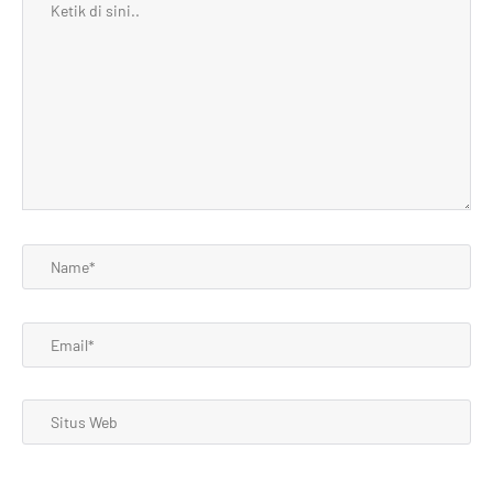
Ketik
di
sini..
Name*
Email*
Situs
Web