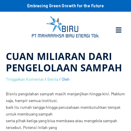
Lewati
C
Embracing Green Growth for the Future
ke
konten
a
Menu
r
i
CUAN MILIARAN DARI
PENGELOLAAN SAMPAH
Tinggalkan Komentar
/
Berita
/ Oleh
B
isnis pengolahan sampah masih menjanjikan hingga kini. Maklum
saja, hampir semua institusi,
baik itu rumah tangga hingga perusahaan
membutuhkan tempat
untuk membuang sampah
serta pihak ketiga yang bisa membawa atau mengelola sampah
tersebut. Potensi inilah yang