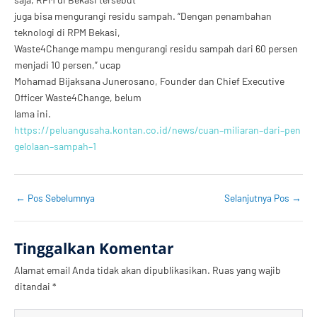
juga
bisa
mengurangi
residu
sampah.
“Dengan
penambahan
teknologi
di
RPM
Bekasi,
Waste4Change mampu mengurangi residu sampah dari 6
0 persen
menjadi 10
persen
,” ucap
Mohamad
Bijaksana
Junerosano,
Founder
dan
Chief
Executive
Officer
Waste4Change,
belum
lama ini.
https://peluangusaha.kontan.co.id/news/cuan
–
miliaran
–
dari
–
pen
gelolaan
–
sampah
–
1
←
Pos Sebelumnya
Selanjutnya Pos
→
Tinggalkan Komentar
Alamat email Anda tidak akan dipublikasikan.
Ruas yang wajib
ditandai
*