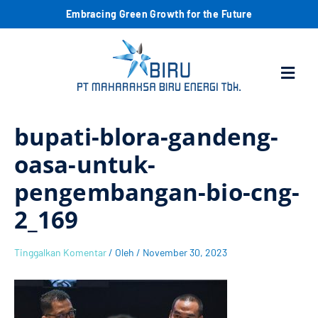
Lewati
C
Embracing Green Growth for the Future
ke
konten
a
Menu
r
i
bupati-blora-gandeng-
oasa-untuk-
pengembangan-bio-cng-
2_169
Tinggalkan Komentar
/ Oleh
/
November 30, 2023