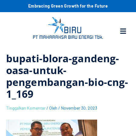
Lewati
C
Embracing Green Growth for the Future
ke
konten
a
Menu
r
i
bupati-blora-gandeng-
oasa-untuk-
pengembangan-bio-cng-
1_169
Tinggalkan Komentar
/ Oleh
/
November 30, 2023