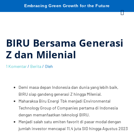
Lewati
C
Embracing Green Growth for the Future
Menu
ke
konten
a
r
BIRU Bersama Generasi
i
Z dan Milenial
1 Komentar
/
Berita
/ Oleh
Demi masa depan Indonesia dan dunia yang lebih baik,
BIRU siap gandeng generasi Z hingga Milenial.
Maharaksa Biru Energi Tbk menjadi Environmental
Technology Group of Companies pertama di Indonesia
dengan memanfaatkan teknologi BIRU.
Menjadi salah satu emiten favorit di pasar modal dengan
jumlah investor mencapai 11,4 juta SID hingga Agustus 2023