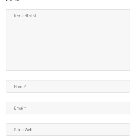
Ketik
di
sini..
Name*
Email*
Situs