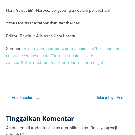
Mari, Sobat EBT Heroes, bergabunglah dalam perubahan!
#zonaebt #sebarterbarukan #ebtheroes
Editor: Rewinur Alifianda Hera Umarul
Sumber :
https://zonaebt.com/perusahaan-ebt/biru-bersama-
generasi-z-dan-milenial/?utm_campaign=read-
zonaebt&utm_medium=read-more&utm_source=gnfi
←
Pos Sebelumnya
Selanjutnya Pos
→
Tinggalkan Komentar
Alamat email Anda tidak akan dipublikasikan.
Ruas yang wajib
ditandai
*