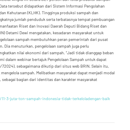
 Data tersebut didapatkan dari Sistem Informasi Pengolahan
dan Kehutanan (KLHK). Tingginya produksi sampah dan
eningkatnya jumlah penduduk serta terbatasnya tempat pembuangan
anfaatan Riset dan Inovasi Daerah Deputi Bidang Riset dan
BRIN) Oetami Dewi mengatakan, kesadaran masyarakat untuk
engelolaan sampah membutuhkan peran pemerintah dari pusat
. Dia menuturkan, pengelolaan sampah juga perlu
gkatkan nilai ekonomi dari sampah. “Jadi tidak dianggap beban
etami dalam webinar bertajuk Pengelolaan Sampah untuk dapat
2024), sebagaimana dikutip dari situs web BRIN. Selain itu,
 mengelola sampah. Melibatkan masyarakat dapat menjadi modal
 sebagai bagian dari identitas dan karakter masyarakat
11-3-juta-ton-sampah-indonesia-tidak-terkeloladengan-baik