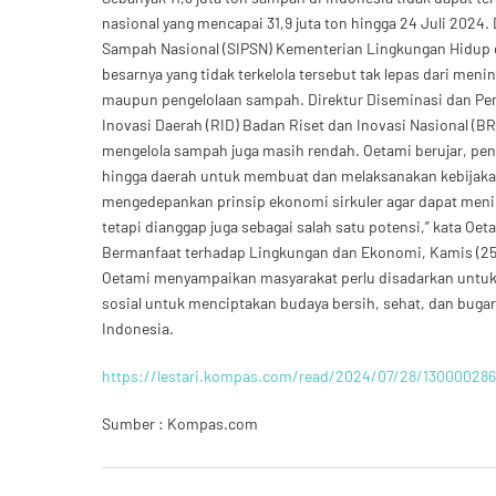
nasional yang mencapai 31,9 juta ton hingga 24 Juli 2024.
Sampah Nasional (SIPSN) Kementerian Lingkungan Hidup 
besarnya yang tidak terkelola tersebut tak lepas dari m
maupun pengelolaan sampah. Direktur Diseminasi dan Pem
Inovasi Daerah (RID) Badan Riset dan Inovasi Nasional (
mengelola sampah juga masih rendah. Oetami berujar, p
hingga daerah untuk membuat dan melaksanakan kebijakan
mengedepankan prinsip ekonomi sirkuler agar dapat menin
tetapi dianggap juga sebagai salah satu potensi,” kata O
Bermanfaat terhadap Lingkungan dan Ekonomi, Kamis (25/7
Oetami menyampaikan masyarakat perlu disadarkan untuk
sosial untuk menciptakan budaya bersih, sehat, dan bugar,
Indonesia.
https://lestari.kompas.com/read/2024/07/28/130000286/
Sumber : Kompas.com