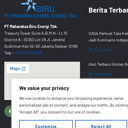
Berita Terba
PT Maharaksa Biru Energi Tbk.
Treasury Tower Suite A,B,M,N – Lt.15
OASA Perkuat Tata Kel
District 8 – SCBD Lot 28 Jl. Jendral
Jadi Komisaris Indep
Sudirman Kav 52-53 Jakarta Selatan 12190
24 Jul 2026
Telp :
+6221-50105555
Aksi Terbaru Emiten B
24 Jul 2026
We value your privacy
PSEL Lampung Raya Di
Ton Sampah per Hari
We use cookies to enhance your browsing experience, serve
personalized ads or content, and analyze our traffic. By clickin
24 Jul 2026
F
G
T
I
a
o
w
n
"Accept All", you consent to our use of cookies.
c
o
i
s
e
g
t
t
b
l
t
a
Customize
Reject All
o
e
e
g