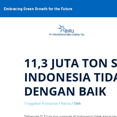
Lewati
Embracing Green Growth for the Future
ke
konten
11,3 JUTA TON
INDONESIA TID
DENGAN BAIK
Tinggalkan Komentar
/
Berita
/ Oleh
Sebanyak 11,3 juta ton sampah di Indonesia tidak dapat ter