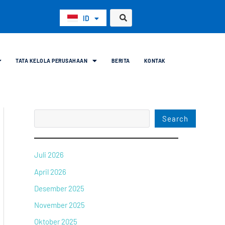
C
ID
EN
a
r
TATA KELOLA PERUSAHAAN
BERITA
KONTAK
i
Search
Juli 2026
April 2026
Desember 2025
November 2025
Oktober 2025