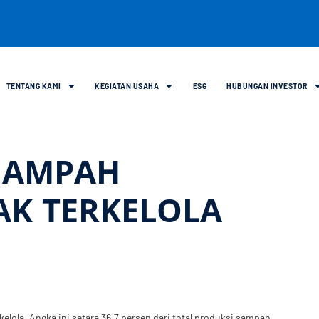
TENTANG KAMI
KEGIATAN USAHA
ESG
HUBUNGAN INVESTOR
 SAMPAH
AK TERKELOLA
kelola. Angka ini setara 36,7 persen dari total produksi sampah