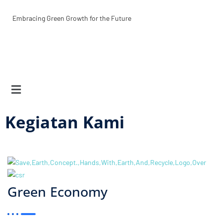
Lewati
ke
Embracing Green Growth for the Future
konten
Menu
Kegiatan Kami
Green Economy