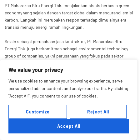
PT Maharaksa Biru Energi Tbk. menjalankan bisnis berbasis green
economy yang sejalan dengan target global dalam mengurangi emisi
karbon. Langkah ini merupakan respon terhadap dimulainya era
transisi menuju energi ramah lingkungan.
Selain sebagai perusahaan jasa kontraktor, PT Maharaksa Biru
Energi Tbk. juga berkomitmen sebagai environmental technology
group of companies, yakni perusahaan yang fokus pada sektor
lingkungan dengan didukung teknologi dan sumber daya manusia
We value your privacy
yang mumpuni.
We use cookies to enhance your browsing experience, serve
personalized ads or content, and analyze our traffic. By clicking
"Accept All", you consent to our use of cookies.
Customize
Reject All
Accept All
© 2022 PT Maharaksa Biru Energi Tbk. All right reserved.